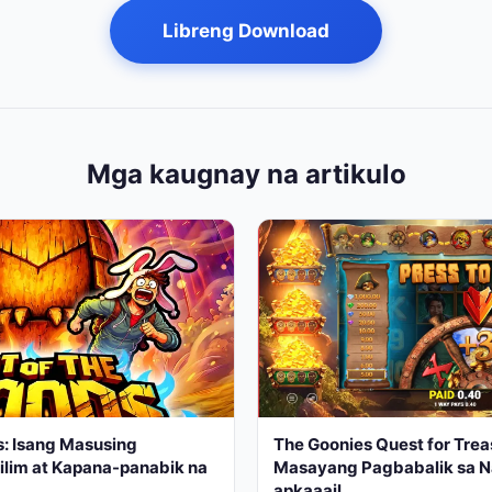
Libreng Download
Mga kaugnay na artikulo
: Isang Masusing
The Goonies Quest for Trea
ilim at Kapana-panabik na
Masayang Pagbabalik sa N
apkaaajl