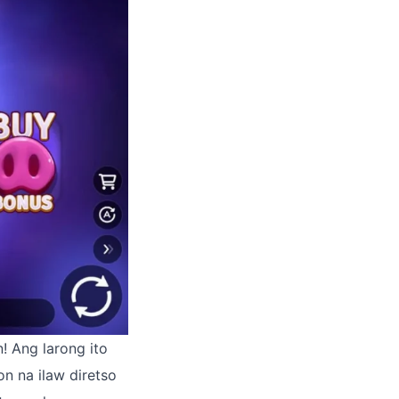
! Ang larong ito
n na ilaw diretso