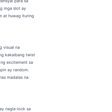
tensyal para sa
g mga slot ay
 at huwag ituring
g visual na
ng kakaibang twist
 ng excitement sa
spin ay random.
mas madalas na
y nagla-lock sa