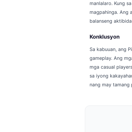
manlalaro. Kung sa
magpahinga. Ang a
balanseng aktibida
Konklusyon
Sa kabuuan, ang P
gameplay. Ang mga 
mga casual players
sa iyong kakayahan
nang may tamang p