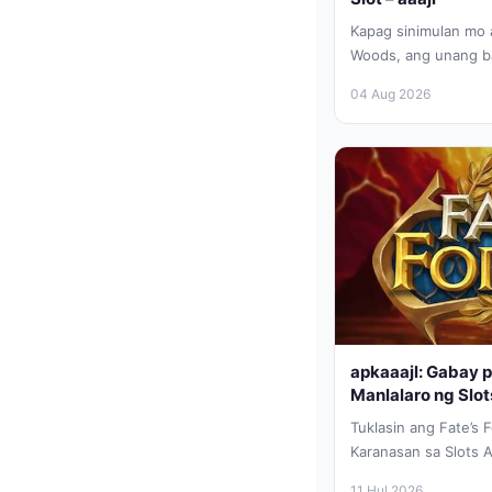
Kapag sinimulan mo 
Woods, ang unang b
kakaibang timpla...
04 Aug 2026
apkaaajl: Gabay 
Manlalaro ng Slot
Tuklasin ang Fate’s 
Karanasan sa Slots A
kapana-panabik na la
11 Hul 2026