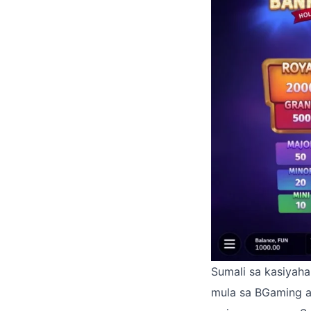
Sumali sa kasiyah
mula sa BGaming a