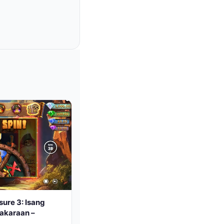
sure 3: Isang
akaraan –