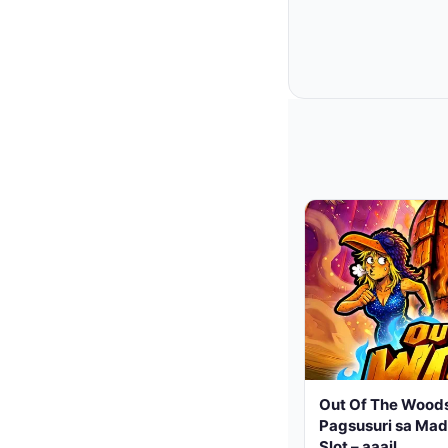
Out Of The Woods
Pagsusuri sa Mad
Slot – aaajl