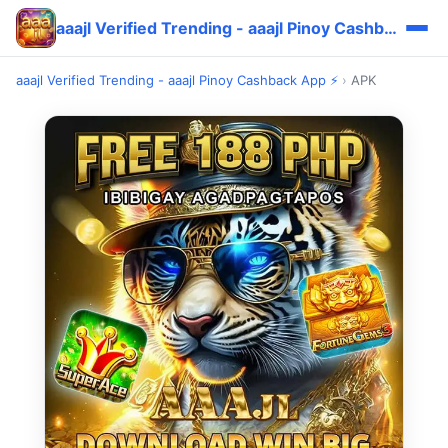
aaajl Verified Trending - aaajl Pinoy Cashback App ⚡
aaajl Verified Trending - aaajl Pinoy Cashback App ⚡
›
APK