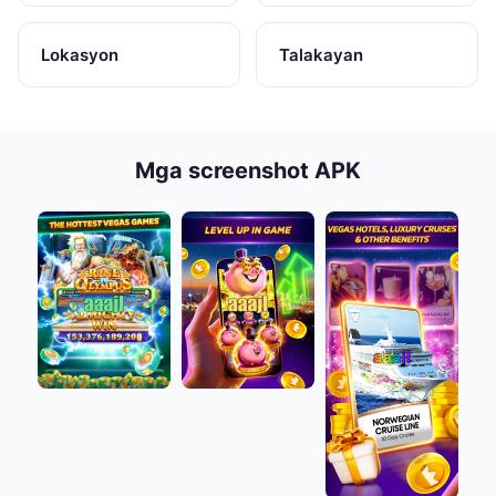
Lokasyon
Talakayan
Mga screenshot APK