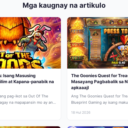
Mga kaugnay na artikulo
: Isang Masusing
The Goonies Quest for Trea
ilim at Kapana-panabik na
Masayang Pagbabalik sa N
apkaaajl
ang pag-ikot sa Out Of The
Ang The Goonies Quest for Tre
agay na mapapansin mo ay ang
Blueprint Gaming ay isang maku
pabalik sa 1980s. Ang...
18 Hul 2026