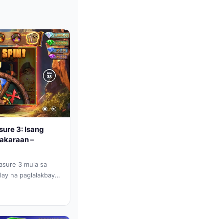
sure 3: Isang
akaraan –
asure 3 mula sa
lay na paglalakbay