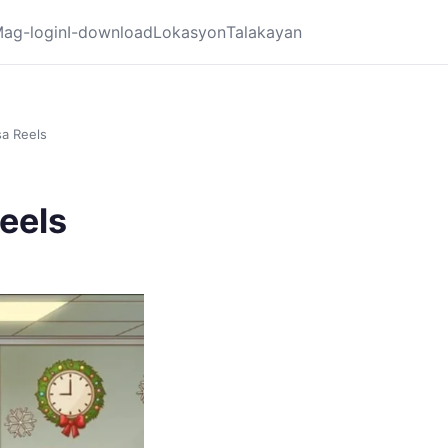
ag-login
I-download
Lokasyon
Talakayan
sa Reels
eels