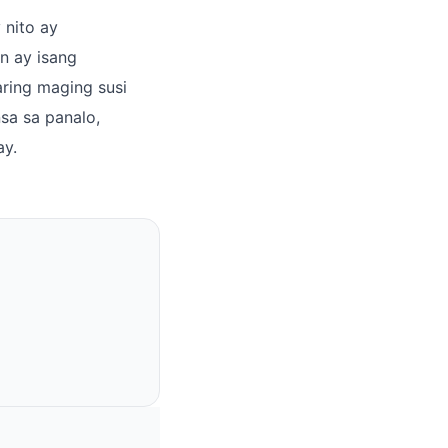
 nito ay
n ay isang
ring maging susi
sa sa panalo,
ay.