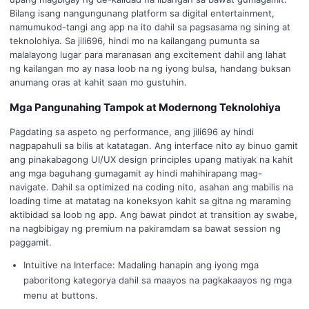
Bilang isang nangungunang platform sa digital entertainment,
namumukod-tangi ang app na ito dahil sa pagsasama ng sining at
teknolohiya. Sa jili696, hindi mo na kailangang pumunta sa
malalayong lugar para maranasan ang excitement dahil ang lahat
ng kailangan mo ay nasa loob na ng iyong bulsa, handang buksan
anumang oras at kahit saan mo gustuhin.
Mga Pangunahing Tampok at Modernong Teknolohiya
Pagdating sa aspeto ng performance, ang jili696 ay hindi
nagpapahuli sa bilis at katatagan. Ang interface nito ay binuo gamit
ang pinakabagong UI/UX design principles upang matiyak na kahit
ang mga baguhang gumagamit ay hindi mahihirapang mag-
navigate. Dahil sa optimized na coding nito, asahan ang mabilis na
loading time at matatag na koneksyon kahit sa gitna ng maraming
aktibidad sa loob ng app. Ang bawat pindot at transition ay swabe,
na nagbibigay ng premium na pakiramdam sa bawat session ng
paggamit.
Intuitive na Interface: Madaling hanapin ang iyong mga
paboritong kategorya dahil sa maayos na pagkakaayos ng mga
menu at buttons.