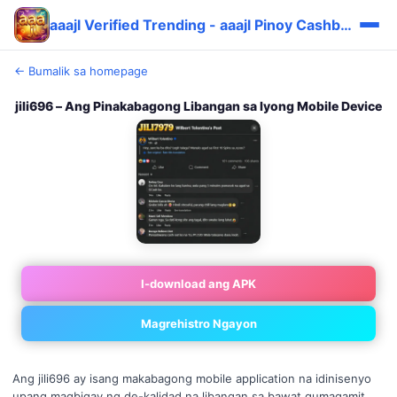
aaajl Verified Trending - aaajl Pinoy Cashback App ⚡
← Bumalik sa homepage
jili696 – Ang Pinakabagong Libangan sa Iyong Mobile Device
I-download ang APK
Magrehistro Ngayon
Ang jili696 ay isang makabagong mobile application na idinisenyo
upang magbigay ng de-kalidad na libangan sa bawat gumagamit.