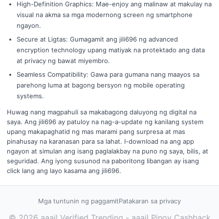
High-Definition Graphics: Mae-enjoy ang malinaw at makulay na
visual na akma sa mga modernong screen ng smartphone
ngayon.
Secure at Ligtas: Gumagamit ang jili696 ng advanced
encryption technology upang matiyak na protektado ang data
at privacy ng bawat miyembro.
Seamless Compatibility: Gawa para gumana nang maayos sa
parehong luma at bagong bersyon ng mobile operating
systems.
Huwag nang magpahuli sa makabagong daluyong ng digital na
saya. Ang jili696 ay patuloy na nag-a-update ng kanilang system
upang makapaghatid ng mas marami pang surpresa at mas
pinahusay na karanasan para sa lahat. I-download na ang app
ngayon at simulan ang isang paglalakbay na puno ng saya, bilis, at
seguridad. Ang iyong susunod na paboritong libangan ay isang
click lang ang layo kasama ang jili696.
Mga tuntunin ng paggamit
Patakaran sa privacy
© 2026 aaajl Verified Trending - aaajl Pinoy Cashback