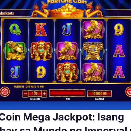
Coin Mega Jackpot: Isang
bay sa Mundo ng Imperyal