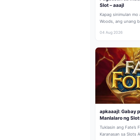
Slot – aaajl
Kapag sinimulan mo 
Woods, ang unang b
kakaibang timpla...
04 Aug 2026
apkaaajl: Gabay 
Manlalaro ng Slot
Tuklasin ang Fate’s 
Karanasan sa Slots A