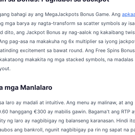
gang bahagi ay ang MegaJackpots Bonus Game. Ang
apkaa
g mga barya ay nagta-transform sa scatter symbols ay isa
od dito, ang Jackpot Bonus ay nag-aalok ng kakaibang twi
 Ang pag-asa na makakuha ng 6x multiplier sa iyong jackpot
tinding excitement sa bawat round. Ang Free Spins Bonu
kakataong makakita ng mga stacked symbols, na madalas a
yout.
a mga Manlalaro
a laro ay madali at intuitive. Ang menu ay malinaw, at an
0.60 hanggang €300 ay mabilis gawin. Bagama't ang RTP a
ity ng laro ay nagbibigay ng balanseng karanasan. Hindi 
aubos ang bankroll, ngunit nagbibigay pa rin ng sapat na 