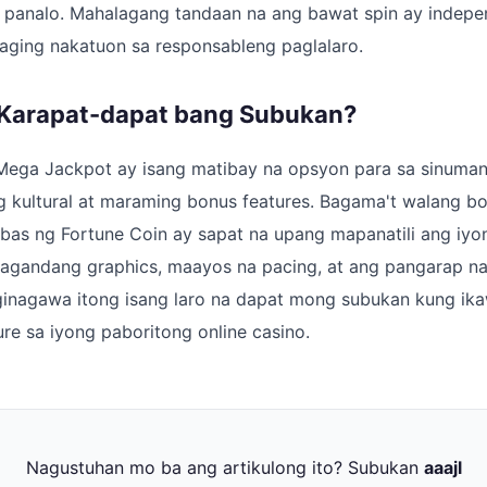
a panalo. Mahalagang tandaan na ang bawat spin ay indepe
laging nakatuon sa responsableng paglalaro.
 Karapat-dapat bang Subukan?
Mega Jackpot ay isang matibay na opsyon para sa sinuman
 kultural at maraming bonus features. Bagama't walang bo
bas ng Fortune Coin ay sapat na upang mapanatili ang iyo
gandang graphics, maayos na pacing, at ang pangarap n
inagawa itong isang laro na dapat mong subukan kung ik
e sa iyong paboritong online casino.
Nagustuhan mo ba ang artikulong ito? Subukan
aaajl