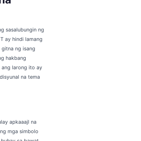
g sasalubungin ng
GT ay hindi lamang
 gitna ng isang
ang hakbang
ang larong ito ay
disyunal na tema
ay apkaaajl na
 Ang mga simbolo
a buhay sa bawat