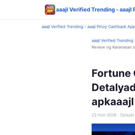
aaajl Verified Trending - aaaj
aaajl Verified Trending - aaajl Pinoy Cashback App
aaajl Verified Trending
Review ng Karanasan sa
Fortune 
Detalyad
apkaaajl
23 Hun 2026
· Opisyal